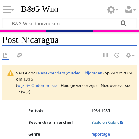
B&G Wiki
Post Nicaragua
Versie door
Renekoenders
(
overleg
|
bijdragen
)
op 29 okt 2009
om 13:16
(
wijz
)
← Oudere versie
| Huidige versie (wijz) | Nieuwere versie
→ (wijz)
Periode
1984-1985
Beschikbaar in archief
Beeld en Geluid
Genre
reportage