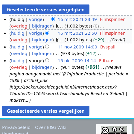
huidig
vorige
16 mrt 2021 23:49
Filmspinner
overleg
bijdragen
k
1.002 bytes
0
1
G
huidig
vorige
16 mrt 2021 22:50
Filmspinner
6
e
overleg
bijdragen
k
1.002 bytes
+29
Credit
m
e
huidig
vorige
11 nov 2009 14:00
Bvspall
r
n
overleg
bijdragen
973 bytes
+12
t
1
b
G
huidig
vorige
15 okt 2009 14:14
Fdhaas
2
1
e
e
overleg
bijdragen
961 bytes
+961
Nieuwe
0
n
1
w
e
pagina aangemaakt met '{{ Infobox Productie | periode =
2
o
5
e
n
1986 | archief_link =
1
v
o
r
b
[http://zoeken.beeldengeluid.nl/internet/index.aspx?
2
k
k
e
ChapterID=1164&searchText=himalaya Beeld en Geluid] |
0
t
i
w
makers...'
0
2
n
e
9
0
g
r
0
s
k
9
s
i
Privacybeleid
Over B&G Wiki
a
n
Voorbehoud