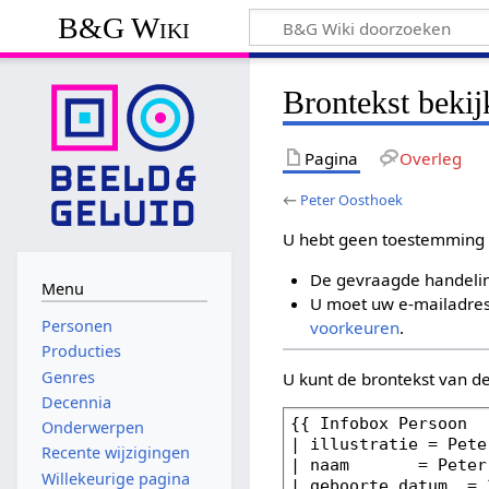
B&G Wiki
Brontekst beki
Pagina
Overleg
←
Peter Oosthoek
U hebt geen toestemming 
De gevraagde handelin
Menu
U moet uw e-mailadres 
Personen
voorkeuren
.
Producties
Genres
U kunt de brontekst van d
Decennia
Onderwerpen
Recente wijzigingen
Willekeurige pagina