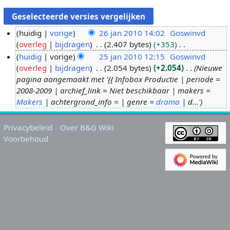
huidig
vorige
26 jan 2010 14:02
Goswinvd
overleg
bijdragen
2.407 bytes
+353
2
G
huidig
vorige
25 jan 2010 12:15
Goswinvd
6
e
overleg
bijdragen
2.054 bytes
+2.054
Nieuwe
j
2
e
pagina aangemaakt met '{{ Infobox Productie | periode =
a
5
n
2008-2009 | archief_link = Niet beschikbaar | makers =
n
j
b
Makers
| achtergrond_info = | genre =
drama
| d...'
2
a
e
0
n
w
Privacybeleid
Over B&G Wiki
1
2
e
Voorbehoud
0
0
r
1
k
0
i
n
g
s
s
a