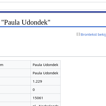
r "Paula Udondek"
Brontekst beki
am
Paula Udondek
Paula Udondek
1.229
0
15061