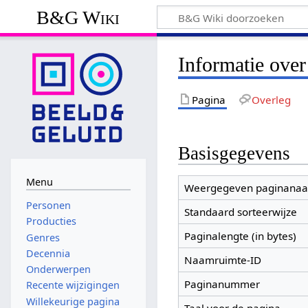
B&G Wiki
Informatie ove
Pagina
Overleg
Basisgegevens
Menu
Weergegeven paginana
Personen
Standaard sorteerwijze
Producties
Paginalengte (in bytes)
Genres
Decennia
Naamruimte-ID
Onderwerpen
Paginanummer
Recente wijzigingen
Willekeurige pagina