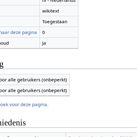
nl - Nederlands
wikitext
Toegestaan
 naar deze pagina
0
houd
Ja
ng
oor alle gebruikers (onbeperkt)
oor alle gebruikers (onbeperkt)
boek voor deze pagina.
iedenis