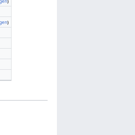
agen
)
agen
)