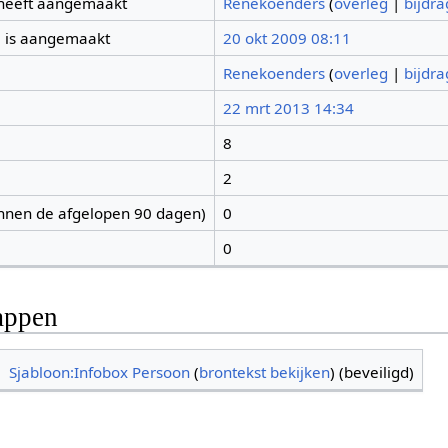
 heeft aangemaakt
Renekoenders
(
overleg
|
bijdr
 is aangemaakt
20 okt 2009 08:11
Renekoenders
(
overleg
|
bijdr
22 mrt 2013 14:34
8
2
nnen de afgelopen 90 dagen)
0
0
appen
Sjabloon:Infobox Persoon
(
brontekst bekijken
) (beveiligd)