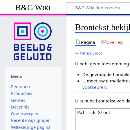
B&G Wiki
Brontekst bekij
Pagina
Overleg
←
Patrick Stoof
U hebt geen toestemming 
De gevraagde handelin
Menu
U moet uw e-mailadres 
Personen
voorkeuren
.
Producties
Genres
U kunt de brontekst van d
Decennia
Onderwerpen
Recente wijzigingen
Willekeurige pagina