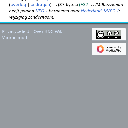
overleg
bijdragen
37 bytes
+37
MRbazzeman
2
heeft pagina
NPO 1
hernoemd naar
Nederland 1/NPO 1
:
j
Wijziging zendernaam
a
n
2
Privacybeleid
Over B&G Wiki
Voorbehoud
0
1
8