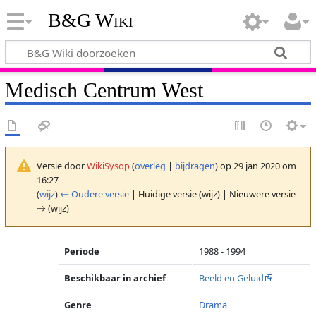
B&G Wiki
Medisch Centrum West
Versie door
WikiSysop
(
overleg
|
bijdragen
)
op 29 jan 2020 om
16:27
(
wijz
)
← Oudere versie
| Huidige versie (wijz) | Nieuwere versie
→ (wijz)
Periode
1988 - 1994
Beschikbaar in archief
Beeld en Geluid
Genre
Drama