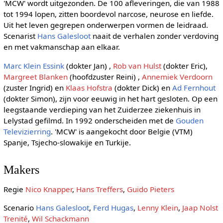
'MCW' wordt uitgezonden. De 100 afleveringen, die van 1988
tot 1994 lopen, zitten boordevol narcose, neurose en liefde.
Uit het leven gegrepen onderwerpen vormen de leidraad.
Scenarist
Hans Galesloot
naait de verhalen zonder verdoving
en met vakmanschap aan elkaar.
Marc Klein Essink
(dokter Jan) ,
Rob van Hulst
(dokter Eric),
Margreet Blanken
(hoofdzuster Reini) ,
Annemiek Verdoorn
(zuster Ingrid) en
Klaas Hofstra
(dokter Dick) en
Ad Fernhout
(dokter Simon), zijn voor eeuwig in het hart gesloten. Op een
leegstaande verdieping van het Zuiderzee ziekenhuis in
Lelystad gefilmd. In 1992 onderscheiden met de
Gouden
Televizierring
. 'MCW' is aangekocht door Belgie (VTM)
Spanje, Tsjecho-slowakije en Turkije.
Makers
Regie
Nico Knapper
,
Hans Treffers
,
Guido Pieters
Scenario
Hans Galesloot
,
Ferd Hugas
,
Lenny Klein
,
Jaap Nolst
Trenité
,
Wil Schackmann