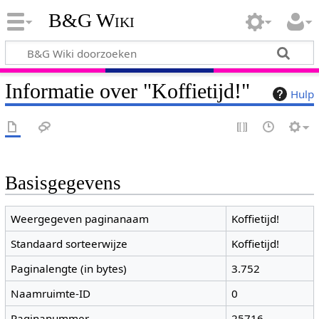
B&G Wiki
Informatie over "Koffietijd!"
Hulp
Basisgegevens
Weergegeven paginanaam
Koffietijd!
Standaard sorteerwijze
Koffietijd!
Paginalengte (in bytes)
3.752
Naamruimte-ID
0
Paginanummer
25716