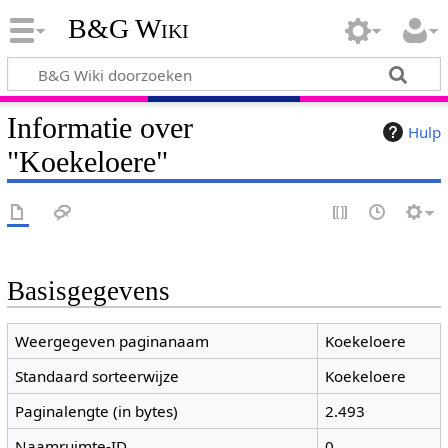
B&G Wiki
Informatie over
Hulp
"Koekeloere"
Basisgegevens
Weergegeven paginanaam
Koekeloere
Standaard sorteerwijze
Koekeloere
Paginalengte (in bytes)
2.493
Naamruimte-ID
0