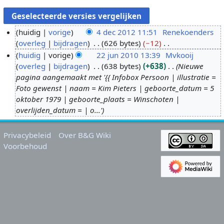
huidig
vorige
4 dec 2012 11:51
Renekoenders
overleg
bijdragen
626 bytes
−12
4
G
huidig
vorige
22 jun 2010 13:39
Mvkooij
d
e
overleg
bijdragen
638 bytes
+638
Nieuwe
e
2
e
pagina aangemaakt met '{{ Infobox Persoon | illustratie =
c
2
n
Foto gewenst | naam = Kim Pieters | geboorte_datum = 5
2
j
b
oktober 1979 | geboorte_plaats = Winschoten |
0
u
e
overlijden_datum = | o...'
1
n
w
2
2
e
Privacybeleid
Over B&G Wiki
0
r
Voorbehoud
1
k
0
i
n
g
s
s
a