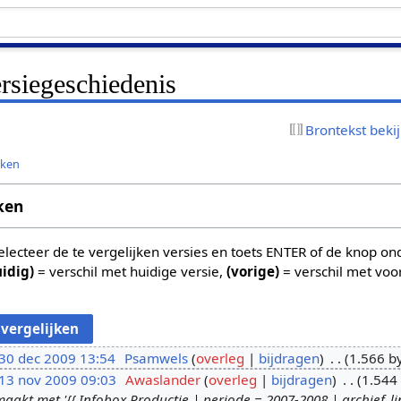
ersiegeschiedenis
Brontekst beki
jken
ken
 selecteer de te vergelijken versies en toets ENTER of de knop o
uidig)
= verschil met huidige versie,
(vorige)
= verschil met voo
30 dec 2009 13:54
Psamwels
overleg
bijdragen
1.566 b
13 nov 2009 09:03
Awaslander
overleg
bijdragen
1.544
kt met '{{ Infobox Productie | periode = 2007-2008 | archief_li