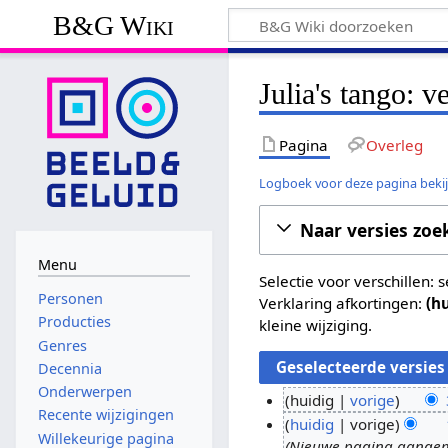
B&G Wiki
Julia's tango: v
Pagina
Overleg
Logboek voor deze pagina beki
Naar versies zoe
Menu
Selectie voor verschillen:
Personen
Verklaring afkortingen:
(h
Producties
kleine wijziging.
Genres
Decennia
Onderwerpen
huidig
vorige
Recente wijzigingen
G
3
huidig
vorige
Willekeurige pagina
e
Nieuwe pagina aangemaa