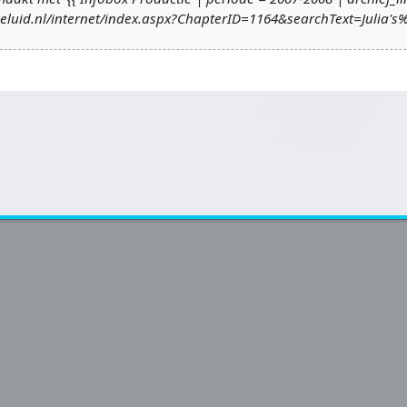
geluid.nl/internet/index.aspx?ChapterID=1164&searchText=Julia's