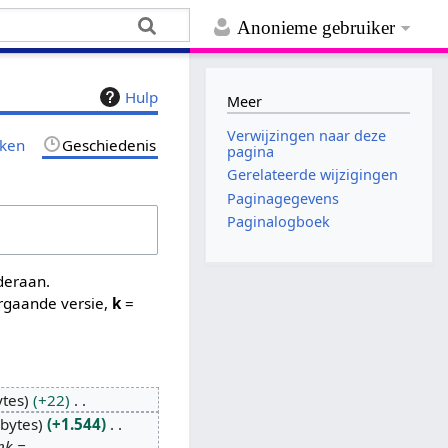
Anonieme gebruiker
Hulp
Meer
Verwijzingen naar deze
jken
Geschiedenis
pagina
Gerelateerde wijzigingen
Paginagegevens
Paginalogboek
nderaan.
rgaande versie,
k
=
ytes
+22
 bytes
+1.544
nk =