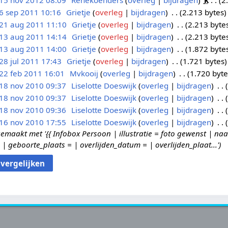
15 nov 2012 08:09
Renekoenders
overleg
bijdragen
k
2
6 sep 2011 10:16
Grietje
overleg
bijdragen
2.213 bytes
21 aug 2011 11:10
Grietje
overleg
bijdragen
2.213 byte
13 aug 2011 14:14
Grietje
overleg
bijdragen
2.213 byte
13 aug 2011 14:00
Grietje
overleg
bijdragen
1.872 byte
28 jul 2011 17:43
Grietje
overleg
bijdragen
1.721 bytes
22 feb 2011 16:01
Mvkooij
overleg
bijdragen
1.720 byte
18 nov 2010 09:37
Liselotte Doeswijk
overleg
bijdragen
18 nov 2010 09:37
Liselotte Doeswijk
overleg
bijdragen
18 nov 2010 09:36
Liselotte Doeswijk
overleg
bijdragen
16 nov 2010 17:55
Liselotte Doeswijk
overleg
bijdragen
aakt met '{{ Infobox Persoon | illustratie = foto gewenst | naa
 geboorte_plaats = | overlijden_datum = | overlijden_plaat...'