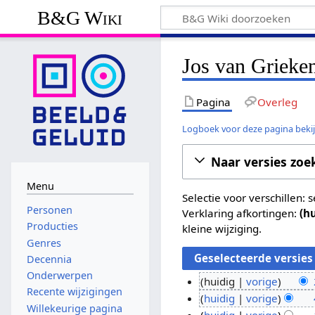
B&G Wiki
Jos van Grieken
Pagina
Overleg
Logboek voor deze pagina beki
Naar versies zoe
Menu
Selectie voor verschillen:
Personen
Verklaring afkortingen:
(h
Producties
kleine wijziging.
Genres
Decennia
Onderwerpen
huidig
vorige
Recente wijzigingen
G
2
huidig
vorige
Willekeurige pagina
e
G