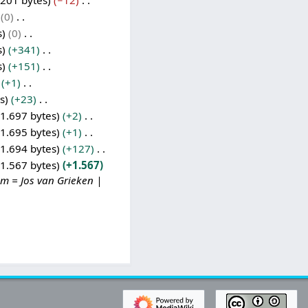
.201 bytes
−12
0
s
0
s
+341
s
+151
+1
s
+23
1.697 bytes
+2
1.695 bytes
+1
1.694 bytes
+127
1.567 bytes
+1.567
m = Jos van Grieken |