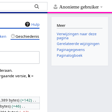
Anonieme gebruiker
Hulp
Meer
Verwijzingen naar deze
jken
Geschiedenis
pagina
Gerelateerde wijzigingen
Paginagegevens
Paginalogboek
nderaan.
rgaande versie,
k
=
.389 bytes
+142
 bytes
+46