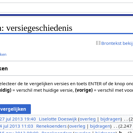
: versiegeschiedenis
Brontekst beki
jken
ken
 selecteer de te vergelijken versies en toets ENTER of de knop o
uidig)
= verschil met huidige versie,
(vorige)
= verschil met voo
27 jul 2013 19:40
Liselotte Doeswijk
overleg
bijdragen
2
4 jul 2013 11:03
Renekoenders
overleg
bijdragen
2.247