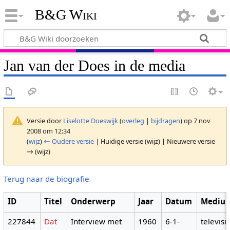
B&G Wiki
Jan van der Does in de media
Versie door
Liselotte Doeswijk
(
overleg
|
bijdragen
)
op 7 nov
2008 om 12:34
(
wijz
)
← Oudere versie
| Huidige versie (wijz) | Nieuwere versie
→ (wijz)
Terug naar de biografie
ID
Titel
Onderwerp
Jaar
Datum
Mediu
227844
Dat
Interview met
1960
6-1-
televisi