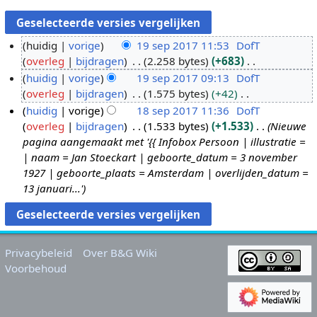
huidig
vorige
19 sep 2017 11:53
DofT
overleg
bijdragen
2.258 bytes
+683
1
G
huidig
vorige
19 sep 2017 09:13
DofT
9
e
overleg
bijdragen
1.575 bytes
+42
s
e
G
huidig
vorige
18 sep 2017 11:36
DofT
e
n
e
overleg
bijdragen
1.533 bytes
+1.533
Nieuwe
p
1
b
e
pagina aangemaakt met '{{ Infobox Persoon | illustratie =
2
8
e
n
| naam = Jan Stoeckart | geboorte_datum = 3 november
0
s
w
b
1927 | geboorte_plaats = Amsterdam | overlijden_datum =
1
e
e
e
13 januari...'
7
p
r
w
2
k
e
0
i
r
1
n
k
Privacybeleid
Over B&G Wiki
7
g
i
Voorbehoud
s
n
s
g
a
s