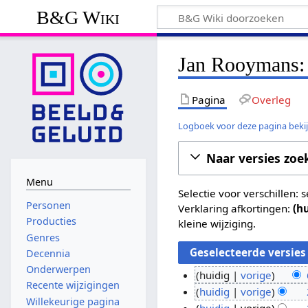
B&G Wiki
Jan Rooymans: 
Pagina
Overleg
Logboek voor deze pagina beki
Naar versies zoe
Menu
Selectie voor verschillen:
Personen
Verklaring afkortingen:
(h
Producties
kleine wijziging.
Genres
Decennia
Onderwerpen
huidig
vorige
Recente wijzigingen
G
6
huidig
vorige
Willekeurige pagina
e
G