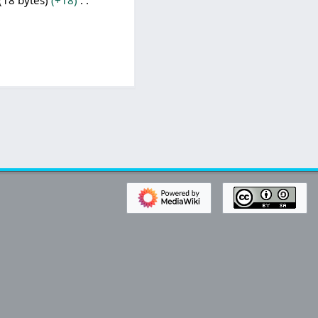
18 bytes
+18