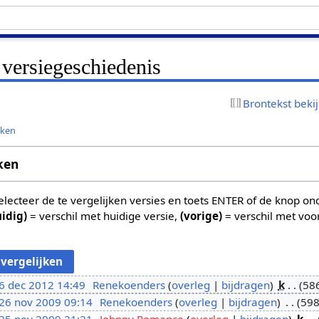
versiegeschiedenis
Brontekst beki
jken
ken
 selecteer de te vergelijken versies en toets ENTER of de knop o
uidig)
= verschil met huidige versie,
(vorige)
= verschil met voo
6 dec 2012 14:49
Renekoenders
overleg
bijdragen
k
586
26 nov 2009 09:14
Renekoenders
overleg
bijdragen
598