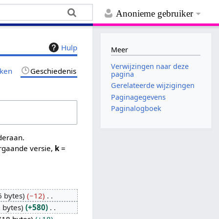
Anonieme gebruiker
Hulp
Meer
Verwijzingen naar deze
jken
Geschiedenis
pagina
Gerelateerde wijzigingen
Paginagegevens
Paginalogboek
nderaan.
rgaande versie,
k
=
 bytes
−12
 bytes
+580