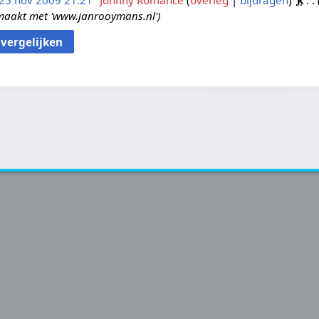
25 nov 2009 21:21
Johnny Romance
overleg
bijdragen
k
aakt met 'www.janrooymans.nl'