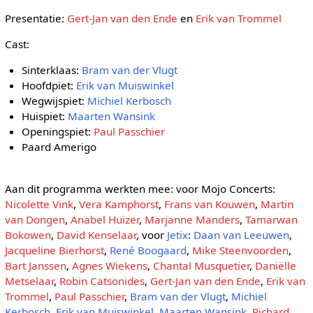
Presentatie:
Gert-Jan van den Ende
en
Erik van Trommel
Cast:
Sinterklaas:
Bram van der Vlugt
Hoofdpiet:
Erik van Muiswinkel
Wegwijspiet:
Michiel Kerbosch
Huispiet:
Maarten Wansink
Openingspiet:
Paul Passchier
Paard Amerigo
Aan dit programma werkten mee: voor Mojo Concerts:
Nicolette Vink
,
Vera Kamphorst
,
Frans van Kouwen
,
Martin
van Dongen
,
Anabel Huizer
,
Marjanne Manders
,
Tamarwan
Bokowen
,
David Kenselaar
, voor
Jetix
:
Daan van Leeuwen
,
Jacqueline Bierhorst
,
René Boogaard
,
Mike Steenvoorden
,
Bart Janssen
,
Agnes Wiekens
,
Chantal Musquetier
,
Daniëlle
Metselaar
,
Robin Catsonides
,
Gert-Jan van den Ende
,
Erik van
Trommel
,
Paul Passchier
,
Bram van der Vlugt
,
Michiel
Kerbosch
,
Erik van Muiswinkel
,
Maarten Wansink
,
Richard