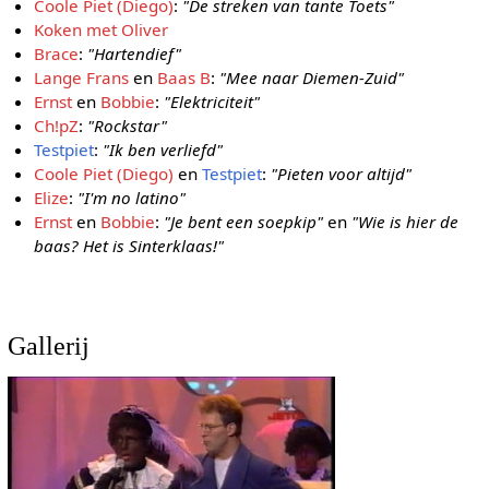
Coole Piet (Diego)
:
"De streken van tante Toets"
Koken met Oliver
Brace
:
"Hartendief"
Lange Frans
en
Baas B
:
"Mee naar Diemen-Zuid"
Ernst
en
Bobbie
:
"Elektriciteit"
Ch!pZ
:
"Rockstar"
Testpiet
:
"Ik ben verliefd"
Coole Piet (Diego)
en
Testpiet
:
"Pieten voor altijd"
Elize
:
"I'm no latino"
Ernst
en
Bobbie
:
"Je bent een soepkip"
en
"Wie is hier de
baas? Het is Sinterklaas!"
Gallerij