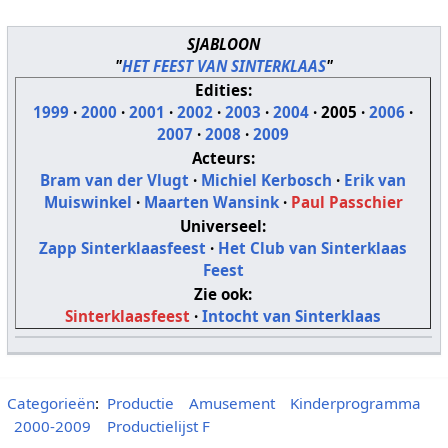
SJABLOON
"
HET FEEST VAN SINTERKLAAS
"
Edities:
1999
·
2000
·
2001
·
2002
·
2003
·
2004
·
2005
·
2006
·
2007
·
2008
·
2009
Acteurs:
Bram van der Vlugt
·
Michiel Kerbosch
·
Erik van
Muiswinkel
·
Maarten Wansink
·
Paul Passchier
Universeel:
Zapp Sinterklaasfeest
·
Het Club van Sinterklaas
Feest
Zie ook:
Sinterklaasfeest
·
Intocht van Sinterklaas
Categorieën
:
Productie
Amusement
Kinderprogramma
2000-2009
Productielijst F