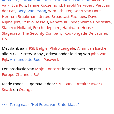
Valk
,
Eva Ruis
,
Janine Roozemond
,
Harold Verwoert
,
Piet van
der Pas
,
Beryl van Praag
,
Wim Schluter
,
Geert van Hout
,
Herman Braakman
,
United Broadcast Facilities
,
Dave
Nijmeijers
,
Studio Bessels
,
Renate Kuilboer
,
Wilma Hoornstra
,
Stageco Holland
,
Enschedeploeg
,
Hardware House
,
Stagecrew
,
The Security Company
,
Kookbrigade De Laurier
,
H&S
Met dank aan:
PSE België
,
Philip Lengelé
,
Alian van Isacker
,
alle N.O.T.P. crew, Ahoy', orkest onder leiding van
John van
Eijk
,
Armando de Boer
,
Paswerk
Een productie van
Mojo Concerts
in samenwerking met
JETIX
Europe Channels B.V.
Mede mogelijk gemaakt door
SNS Bank
,
Breaker Kwark
Snack
en
Orange
<<< Terug naar "Het Feest van Sinterklaas"