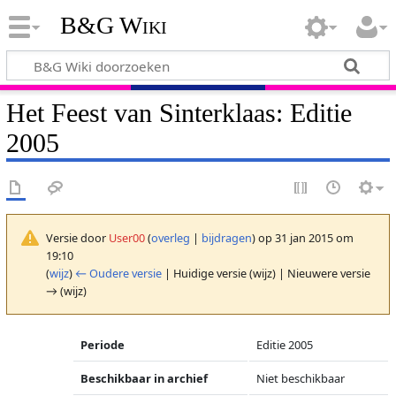
B&G Wiki
Het Feest van Sinterklaas: Editie
2005
Versie door
User00
(
overleg
|
bijdragen
)
op 31 jan 2015 om
19:10
(
wijz
)
← Oudere versie
| Huidige versie (wijz) | Nieuwere versie
→ (wijz)
Periode
Editie 2005
Beschikbaar in archief
Niet beschikbaar