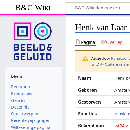
B&G Wiki
Henk van Laar
Pagina
Overleg
Versie door
Renekoend
(
wijz
)
← Oudere versie
Menu
Naam
Henrik 
Personen
Geboren
Amster
Producties
Genres
Gestorven
Amster
Decennia
Functies
Musicu
Onderwerpen
Recente wijzigingen
Bekend van
VARA-ki
Willekeurige pagina