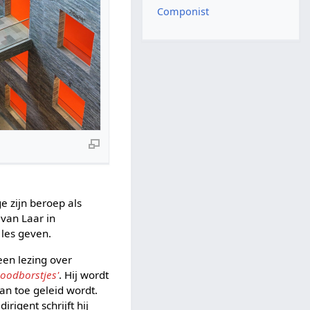
Componist
e zijn beroep als
 van Laar in
 les geven.
een lezing over
oodborstjes'
. Hij wordt
an toe geleid wordt.
irigent schrijft hij