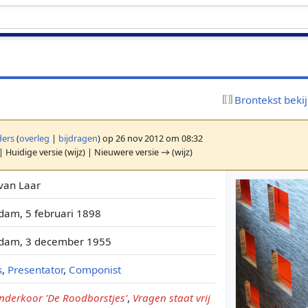
Brontekst beki
ers
(
overleg
|
bijdragen
)
op 26 nov 2012 om 08:32
| Huidige versie (wijz) | Nieuwere versie → (wijz)
van Laar
dam, 5 februari 1898
dam, 3 december 1955
s
,
Presentator
,
Componist
nderkoor 'De Roodborstjes'
,
Vragen staat vrij