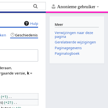
Anonieme gebruiker
Hulp
Meer
Verwijzingen naar deze
jken
Geschiedenis
pagina
Gerelateerde wijzigingen
Paginagegevens
Paginalogboek
nderaan.
rgaande versie,
k
=
+1
es
+21