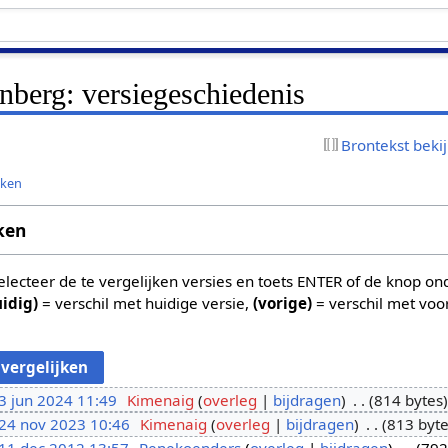
berg: versiegeschiedenis
Brontekst beki
jken
ken
 selecteer de te vergelijken versies en toets ENTER of de knop o
uidig)
= verschil met huidige versie,
(vorige)
= verschil met voo
3 jun 2024 11:49
Kimenaig
overleg
bijdragen
814 bytes
24 nov 2023 10:46
Kimenaig
overleg
bijdragen
813 byt