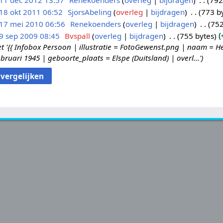
11 dec 2012 13:57
Renekoenders
overleg
bijdragen
792
18 okt 2011 06:52
SjorsAbeling
overleg
bijdragen
773 b
17 mei 2010 06:56
Renekoenders
overleg
bijdragen
752
9 sep 2009 08:45
Bvspall
overleg
bijdragen
755 bytes
'{{ Infobox Persoon | illustratie = FotoGewenst.png | naam = 
ruari 1945 | geboorte_plaats = Elspe (Duitsland) | overl...'