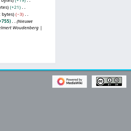
 bytes
+19
ytes
+21
 bytes
−3
+755
Nieuwe
Helmert Woudenberg |