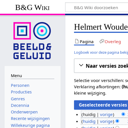
B&G Wiki
Helmert Wouden
Pagina
Overleg
Logboek voor deze pagina beki
Naar versies zoe
Menu
Selectie voor verschillen:
Personen
Verklaring afkortingen:
(h
Producties
kleine wijziging.
Genres
Decennia
Onderwerpen
huidig
vorige
Recente wijzigingen
G
3
huidig
vorige
Willekeurige pagina
e
G