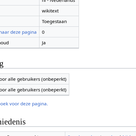
nl - Nederlands
wikitext
Toegestaan
 naar deze pagina
0
houd
Ja
ng
oor alle gebruikers (onbeperkt)
oor alle gebruikers (onbeperkt)
boek voor deze pagina.
iedenis