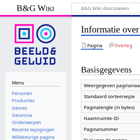
B&G Wiki
Informatie over
Pagina
Overleg
Basisgegevens
Menu
Weergegeven paginana
Personen
Standaard sorteerwijze
Producties
Paginalengte (in bytes)
Genres
Decennia
Naamruimte-ID
Onderwerpen
Paginanummer
Recente wijzigingen
Willekeurige pagina