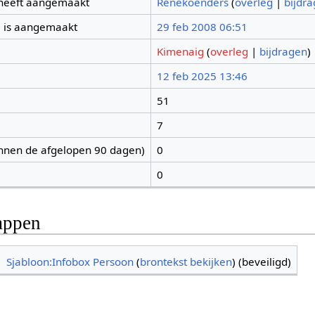
 heeft aangemaakt
Renekoenders
(
overleg
|
bijdr
 is aangemaakt
29 feb 2008 06:51
Kimenaig
(
overleg
|
bijdragen
)
12 feb 2025 13:46
51
7
nnen de afgelopen 90 dagen)
0
0
appen
Sjabloon:Infobox Persoon
(
brontekst bekijken
) (beveiligd)