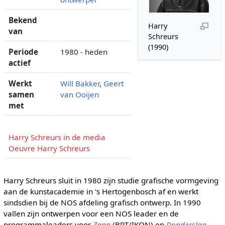
Bekend
Harry
van
Schreurs
(1990)
Periode
1980 - heden
actief
Werkt
Will Bakker
,
Geert
samen
van Ooijen
met
Harry Schreurs in de media
Oeuvre Harry Schreurs
Harry Schreurs sluit in 1980 zijn studie grafische vormgeving
aan de kunstacademie in 's Hertogenbosch af en werkt
sindsdien bij de NOS afdeling grafisch ontwerp. In 1990
vallen zijn ontwerpen voor een NOS leader en de
programmaleaders voor
Zapp
(BRT/IKON) en
Donderslag