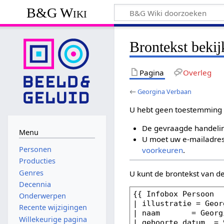
B&G Wiki
Brontekst beki
Pagina
Overleg
←
Georgina Verbaan
U hebt geen toestemming 
De gevraagde handelin
Menu
U moet uw e-mailadres 
Personen
voorkeuren
.
Producties
Genres
U kunt de brontekst van d
Decennia
Onderwerpen
Recente wijzigingen
Willekeurige pagina