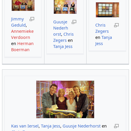
Jimmy
Guusje
Geduld
,
Chris
Nederh
Annemieke
Zegers
orst
,
Chris
Verdoorn
en
Tanja
Zegers
en
en
Herman
Jess
Tanja Jess
Boerman
Kas van Iersel
,
Tanja Jess
,
Guusje Nederhorst
en