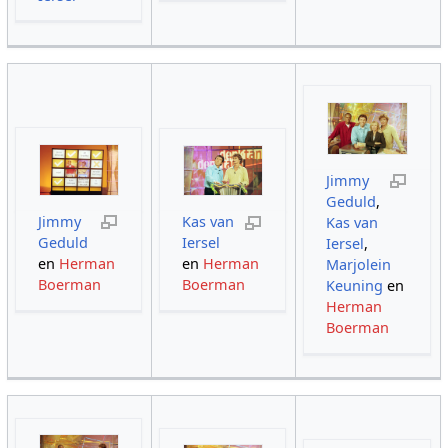
Jimmy
Geduld
,
Jimmy
Kas van
Kas van
Geduld
Iersel
Iersel
,
en
Herman
en
Herman
Marjolein
Boerman
Boerman
Keuning
en
Herman
Boerman