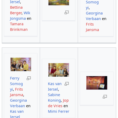
Iersel
,
Somog
Bettina
yi
,
Berger
,
Wik
Georgina
Jongsma
en
Verbaan
en
Tamara
Frits
Brinkman
Jansma
Ferry
Somog
Kas van
yi
,
Frits
Iersel
,
Jansma
,
Sabine
Georgina
Koning
,
Jop
Verbaan
en
de Vries
en
Kas van
Mimi Ferrer
Iersel