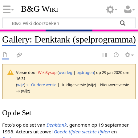
B&G Wiki
Gallery: Denktank (spelprogramma)
Versie door
WikiSysop
(
overleg
|
bijdragen
)
op 29 jan 2020 om
16:31
(
wijz
)
← Oudere versie
| Huidige versie (wijz) | Nieuwere versie
→ (wijz)
Op de Set
Foto's op de set van
Denktank
, genomen op 19 september
1998. Acteurs uit zowel
Goede tijden slechte tijden
en