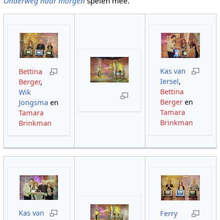
Onderweg naar morgen
spelen mee.
Kas van
Bettina
Iersel
,
Berger
,
Bettina
Wik
Berger
en
Jongsma
en
Tamara
Tamara
Brinkman
Brinkman
Kas van
Ferry