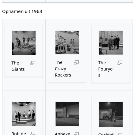
Opnamen uit 1963
The
The
The
Crazy
Fouryo'
Giants
Rockers
s
Rob de
Anneke
Cocktail