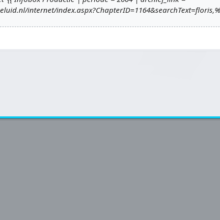
geluid.nl/internet/index.aspx?ChapterID=1164&searchText=floris