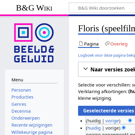
B&G Wiki
Floris (speelfil
Pagina
Overleg
Logboek voor deze pagina beki
Naar versies zoe
Menu
Selectie voor verschillen:
Personen
Verklaring afkortingen:
(h
Producties
kleine wijziging.
Genres
Decennia
Onderwerpen
huidig
vorige
Recente wijzigingen
G
1
huidig
vorige
Willekeurige pagina
e
pagina aangemaakt met '