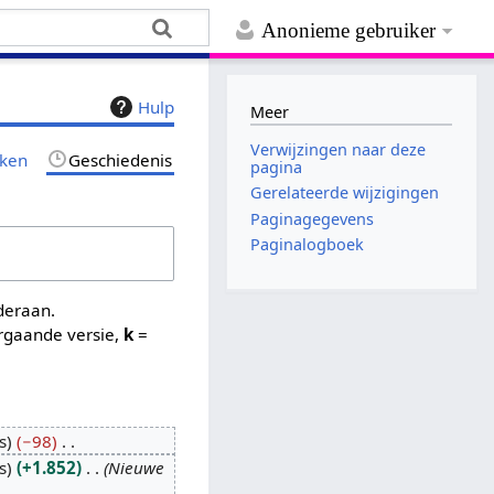
Anonieme gebruiker
Hulp
Meer
Verwijzingen naar deze
jken
Geschiedenis
pagina
Gerelateerde wijzigingen
Paginagegevens
Paginalogboek
nderaan.
rgaande versie,
k
=
s
−98
s
+1.852
Nieuwe