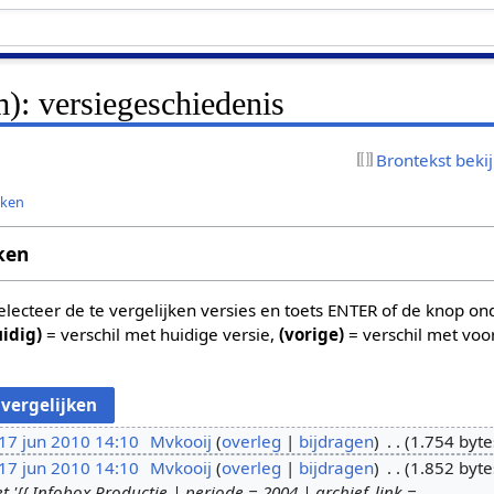
m): versiegeschiedenis
Brontekst beki
jken
ken
 selecteer de te vergelijken versies en toets ENTER of de knop o
uidig)
= verschil met huidige versie,
(vorige)
= verschil met voo
17 jun 2010 14:10
Mvkooij
overleg
bijdragen
1.754 byte
17 jun 2010 14:10
Mvkooij
overleg
bijdragen
1.852 byte
{{ Infobox Productie | periode = 2004 | archief_link =