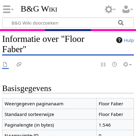
B&G Wiki
Informatie over "Floor
Hulp
Faber"
Basisgegevens
Weergegeven paginanaam
Floor Faber
Standaard sorteerwijze
Floor Faber
Paginalengte (in bytes)
1.546
Naamruimte-ID
0