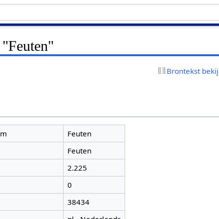
 "Feuten"
Brontekst beki
am
Feuten
Feuten
2.225
0
38434