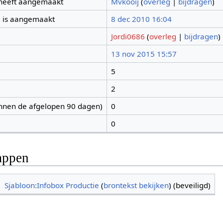
 heeft aangemaakt
Mvkooij
(
overleg
|
bijdragen
)
 is aangemaakt
8 dec 2010 16:04
Jordi0686
(
overleg
|
bijdragen
)
13 nov 2015 15:57
5
2
nnen de afgelopen 90 dagen)
0
0
appen
Sjabloon:Infobox Productie
(
brontekst bekijken
) (beveiligd)