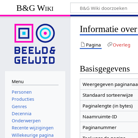
B&G Wiki
Informatie over
Pagina
Overleg
Basisgegevens
Menu
Weergegeven paginana
Personen
Standaard sorteerwijze
Producties
Paginalengte (in bytes)
Genres
Decennia
Naamruimte-ID
Onderwerpen
Paginanummer
Recente wijzigingen
Willekeurige pagina