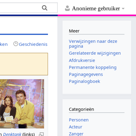
Anonieme gebruiker
Meer
Verwijzingen naar deze
jken
Geschiedenis
pagina
Gerelateerde wijzigingen
Afdrukversie
Permanente koppeling
Paginagegevens
Paginalogboek
Categorieën
Personen
Acteur
Zanger
in
Denktank
(links)