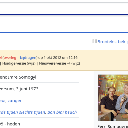
Brontekst beki
l
(
overleg
|
bijdragen
)
op 1 okt 2012 om 12:16
| Huidige versie (wijz) | Nieuwere versie → (wijz)
renc Imre Somogyi
versum, 3 juni 1973
eur
,
zanger
de tijden slechte tijden
,
Bon bini beach
5 - heden
Ferri Somogyi 