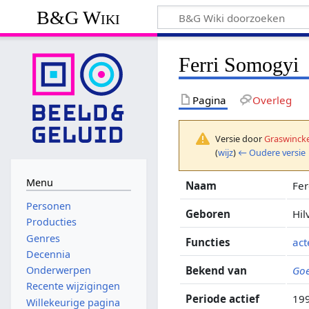
B&G Wiki
Ferri Somogyi
Pagina
Overleg
Versie door
Graswincke
(
wijz
)
← Oudere versie
Menu
Naam
Fe
Personen
Geboren
Hil
Producties
Genres
Functies
act
Decennia
Bekend van
Goe
Onderwerpen
Recente wijzigingen
Periode actief
199
Willekeurige pagina