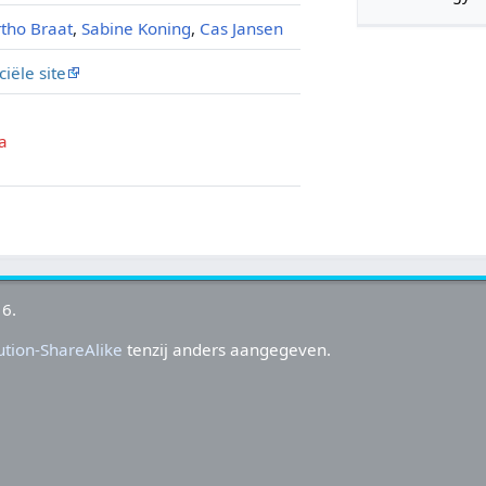
tho Braat
,
Sabine Koning
,
Cas Jansen
iciële site
a
16.
tion-ShareAlike
tenzij anders aangegeven.