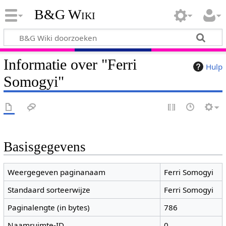
B&G Wiki
Informatie over "Ferri
Hulp
Somogyi"
Basisgegevens
Weergegeven paginanaam
Ferri Somogyi
Standaard sorteerwijze
Ferri Somogyi
Paginalengte (in bytes)
786
Naamruimte-ID
0