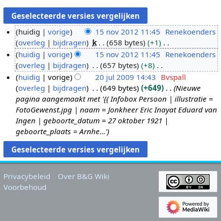
huidig
vorige
15 nov 2012 11:45
Renekoenders
overleg
bijdragen
k
658 bytes
+1
1
G
huidig
vorige
15 nov 2012 11:45
Renekoenders
5
e
overleg
bijdragen
657 bytes
+8
n
e
G
huidig
vorige
20 jul 2009 14:43
Bvspall
o
n
e
overleg
bijdragen
649 bytes
+649
Nieuwe
v
2
b
e
pagina aangemaakt met '{{ Infobox Persoon | illustratie =
2
0
e
n
FotoGewenst.jpg | naam = Jonkheer Eric Inayat Eduard van
0
j
w
b
Ingen | geboorte_datum = 27 oktober 1921 |
1
u
e
e
geboorte_plaats = Arnhe...'
2
l
r
w
2
k
e
0
i
r
0
n
k
Privacybeleid
Over B&G Wiki
9
g
i
Voorbehoud
s
n
s
g
a
s