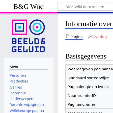
B&G Wiki
Informatie over
Pagina
Overleg
Basisgegevens
Menu
Weergegeven paginana
Personen
Standaard sorteerwijze
Producties
Paginalengte (in bytes)
Genres
Decennia
Naamruimte-ID
Onderwerpen
Paginanummer
Recente wijzigingen
Willekeurige pagina