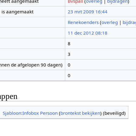
 heeft aangemaakt
Bvspall
(
overleg
|
bijdragen
)
 is aangemaakt
23 mrt 2009 16:44
Renekoenders
(
overleg
|
bijdr
11 dec 2012 08:18
8
3
nnen de afgelopen 90 dagen)
0
0
appen
Sjabloon:Infobox Persoon
(
brontekst bekijken
) (beveiligd)