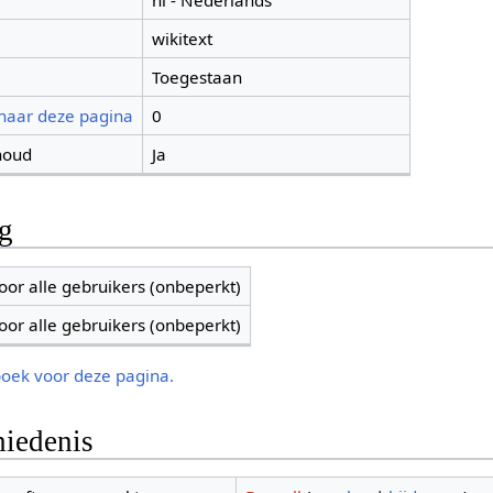
nl - Nederlands
wikitext
Toegestaan
 naar deze pagina
0
houd
Ja
ng
oor alle gebruikers (onbeperkt)
oor alle gebruikers (onbeperkt)
boek voor deze pagina.
iedenis