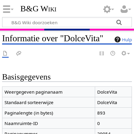
B&G Wiki
Informatie over "DolceVita"
Hulp
Basisgegevens
Weergegeven paginanaam
DolceVita
Standaard sorteerwijze
DolceVita
Paginalengte (in bytes)
893
Naamruimte-ID
0
Paginanummer
29054