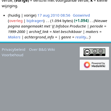
versie,
(vorige)
= verschil met voorgaande versie,
k
= kleine
wijziging.
huidig
vorige
17 aug 2010 08:56
Goswinvd
overleg
bijdragen
1.094 bytes
+1.094
Nieuwe
1
pagina aangemaakt met '{{ Infobox Productie | periode =
7
1999-2000 | archief_link = Niet beschikbaar | makers =
a
Makers
| achtergrond_info = | genre =
reality
...'
u
g
Privacybeleid
Over B&G Wiki
2
Voorbehoud
0
1
0