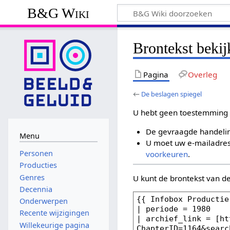
B&G Wiki
Brontekst bekij
Pagina
Overleg
←
De beslagen spiegel
U hebt geen toestemming 
De gevraagde handelin
Menu
U moet uw e-mailadres 
Personen
voorkeuren
.
Producties
Genres
U kunt de brontekst van d
Decennia
Onderwerpen
Recente wijzigingen
Willekeurige pagina