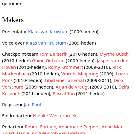
genomen.
Makers
Presentator
Klaas van Kruistum
(2009-heden)
Voice-over
Klaas van Kruistum
(2009-heden)
Checkpoint-team
Tom Berserik
(2010-heden),
Myrthe Busch
(2010-heden)
Ghino Girbaran
(2009-heden),
Jasper van den
Hoven
(2010-heden),
Romy Krommert
(2009-2010),
Rick
Mackenbach
(2010-heden),
Vincent Meijering
(2009),
Luara
Prins
(2010-heden),
Ghislaine Tanamal
(2009-2011),
Dico
Verschure
(2009-heden),
Arjan de Vreugt
(2009-2010),
Dzifa
Kusenuh
(2011-heden),
Pascal Tan
(2011-heden)
Regisseur
Jan Pool
Eindredacteur
Nienke Westerbroek
Redacteur
Robert Fortuijn
,
Annemarie Piepers
,
Anne Mar
Zwart
,
Daniel Apituley
,
Job van Gorkum