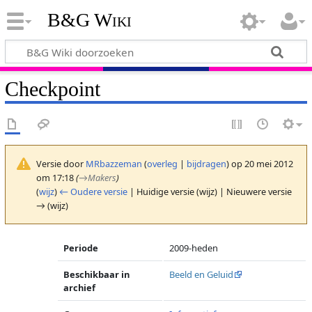
B&G Wiki
Checkpoint
Versie door
MRbazzeman
(
overleg
|
bijdragen
)
op 20 mei 2012
om 17:18
(
→
Makers
)
(
wijz
)
← Oudere versie
| Huidige versie (wijz) | Nieuwere versie
→ (wijz)
Periode
2009-heden
Beschikbaar in
Beeld en Geluid
archief