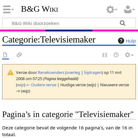
B&G Wiki
Categorie
:
Televisiemaker
Hulp
Versie door
Renekoenders
(
overleg
|
bijdragen
)
op 11 mrt
2008 om 07:25
(Pagina leeggehaald)
(
wijz
)
← Oudere versie
| Huidige versie (wijz) | Nieuwere versie
→ (wijz)
Pagina’s in categorie "Televisiemaker"
Deze categorie bevat de volgende 16 pagina’s, van de 16 in
totaal.