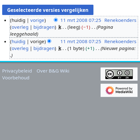
huidig
vorige
11 mrt 2008 07:25
Renekoenders
overleg
bijdragen
k
leeg
−1
Pagina
1
leeggehaald
1
huidig
vorige
11 mrt 2008 07:25
Renekoenders
m
overleg
bijdragen
k
1 byte
+1
Nieuwe pagina:
r
.
t
2
0
Privacybeleid
Over B&G Wiki
Voorbehoud
0
8