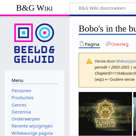
B&G Wiki
Bobo's in the b
Pagina
Overleg
Versie door
Mvkooij
(
o
periode = 2003-2005 | ar
ChapterID=1164&search
(wijz) ← Oudere versie 
Menu
Personen
Producties
Genres
Decennia
Onderwerpen
Recente wijzigingen
Willekeurige pagina