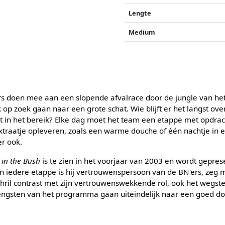
Lengte
Medium
s doen mee aan een slopende afvalrace door de jungle van het
op zoek gaan naar een grote schat. Wie blijft er het langst ove
rt in het bereik? Elke dag moet het team een etappe met opdra
xtraatje opleveren, zoals een warme douche of één nachtje in e
r ook.
 in the Bush
is te zien in het voorjaar van 2003 en wordt gepre
an iedere etappe is hij vertrouwenspersoon van de BN'ers, zeg m
 schril contrast met zijn vertrouwenswekkende rol, ook het weg
rengsten van het programma gaan uiteindelijk naar een goed do