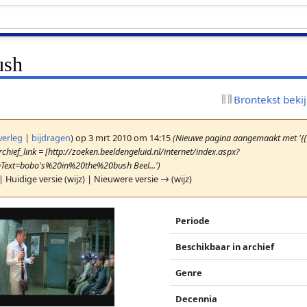
ush
Brontekst beki
verleg
|
bijdragen
)
op 3 mrt 2010 om 14:15
(Nieuwe pagina aangemaakt met '{{
chief_link = [http://zoeken.beeldengeluid.nl/internet/index.aspx?
Text=bobo's%20in%20the%20bush Beel...')
| Huidige versie (wijz) | Nieuwere versie → (wijz)
Periode
Beschikbaar in archief
Genre
Decennia