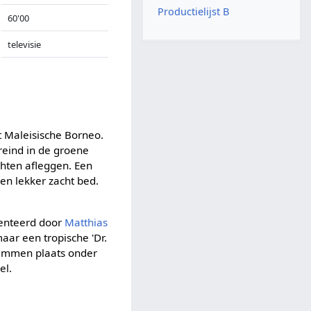
Productielijst B
60'00
televisie
 Maleisische Borneo.
reind in de groene
chten afleggen. Een
en lekker zacht bed.
senteerd door
Matthias
aar een tropische 'Dr.
stemmen plaats onder
el.