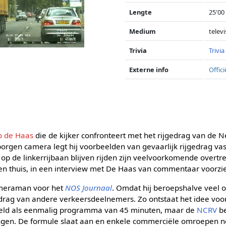
Lengte
25'00
Medium
televi
Trivia
Trivia
Externe info
Offic
o de Haas
die de kijker confronteert met het rijgedrag van de 
orgen camera legt hij voorbeelden van gevaarlijk rijgedrag vast
p de linkerrijbaan blijven rijden zijn veelvoorkomende overtr
n thuis, in een interview met De Haas van commentaar voorzi
ameraman voor het
NOS Journaal
. Omdat hij beroepshalve veel 
gedrag van andere verkeersdeelnemers. Zo ontstaat het idee vo
doeld als eenmalig programma van 45 minuten, maar de
NCRV
be
ingen. De formule slaat aan en enkele commerciële omroepen n