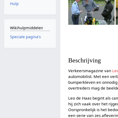
Hulp
Wikihulpmiddelen
Speciale pagina's
Beschrijving
Verkeersmagazine van
Le
automobilist. Met een verb
bumperkleven en onnodig o
overtreders mag de beelde
Leo de Haas begint als c
hij zich vaak over het rij
Oorspronkelijk is het be
een serie van zes aflever