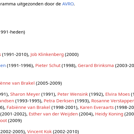
ogramma uitgezonden door de
AVRO
.
1991-heden)
s
(1991-2010),
Job Klinkenberg
(2000)
gen
(1991-1996),
Pieter Schut
(1998),
Gerard Brinksma
(2003-20
iënne van Brakel
(2005-2009)
991),
Sharon Meyer
(1991),
Peter Wensink
(1992),
Elvira Moes
(
andsen
(1993-1995),
Petra Derksen
(1993),
Rosanne Verstappe
6),
Fabiënne van Brakel
(1998-2001),
Karen Everaarts
(1998-20
(2001-2002),
Esther van der Weijden
(2004),
Heidy Koning
(200
Poot
(2009)
(2002-2005),
Vincent Kok
(2002-2010)