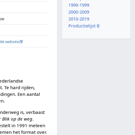
1990-1999
2000-2009
sie
2010-2019
Productielijst B
iële website
Nederlandse
. Te hard rijden,
edingen. Een aantal
en.
onderweg is, verbaast
or
Blik op de weg
.
stelt in 1991 meteen
emen het format over.