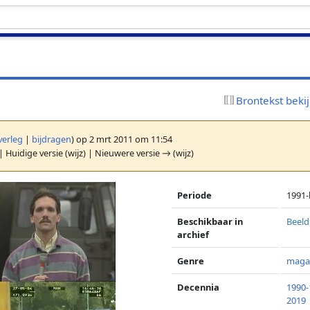
Brontekst beki
verleg
|
bijdragen
)
op 2 mrt 2011 om 11:54
| Huidige versie (wijz) | Nieuwere versie → (wijz)
Periode
1991
Beschikbaar in
Beeld
archief
Genre
maga
Decennia
1990-
2019