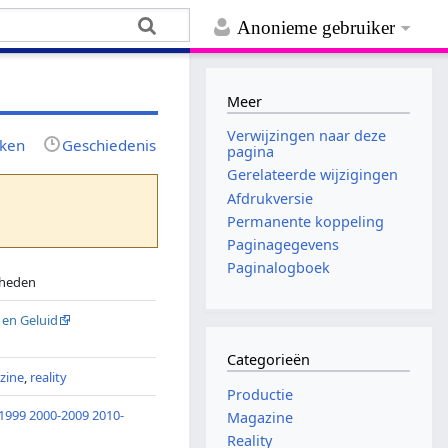
Anonieme gebruiker
Meer
Verwijzingen naar deze
jken
Geschiedenis
pagina
Gerelateerde wijzigingen
Afdrukversie
Permanente koppeling
Paginagegevens
Paginalogboek
-heden
 en Geluid
Categorieën
zine
,
reality
Productie
1999
2000-2009
2010-
Magazine
Reality