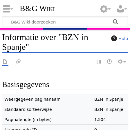
B&G Wiki
Informatie over "BZN in
Hulp
Spanje"
Basisgegevens
Weergegeven paginanaam
BZN in Spanje
Standaard sorteerwijze
BZN in Spanje
Paginalengte (in bytes)
1.504
Naamruimte-ID
0