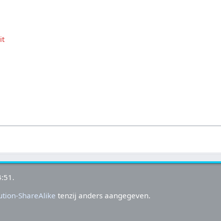
it
:51.
tion-ShareAlike
tenzij anders aangegeven.