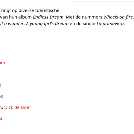
ngt op diverse toeristische
es van hun album
Endless Dream
. Met de nummers
Wheels on fire
of a wonder
,
A young girl's dream
en de single
La primavera
.
cum
d
es
n
,
Dick de Boer
al