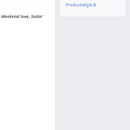
Productielijst B
,
Weekend love
,
Sailin'