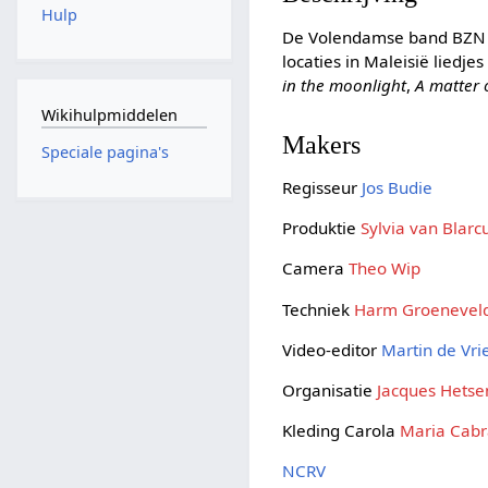
Hulp
De Volendamse band BZN zi
locaties in Maleisië liedj
in the moonlight
,
A matter 
Wikihulpmiddelen
Makers
Speciale pagina's
Regisseur
Jos Budie
Produktie
Sylvia van Blar
Camera
Theo Wip
Techniek
Harm Groenevel
Video-editor
Martin de Vri
Organisatie
Jacques Hetse
Kleding Carola
Maria Cabr
NCRV