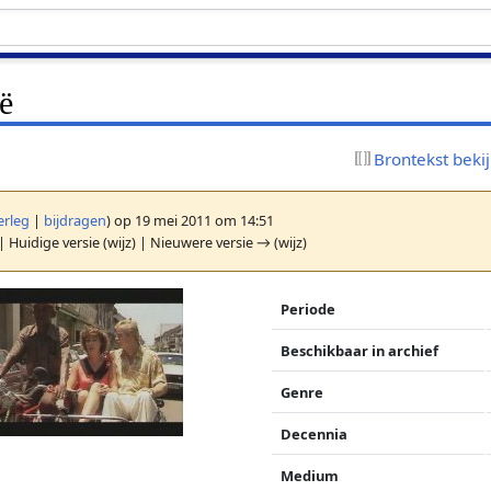
ë
Brontekst beki
erleg
|
bijdragen
)
op 19 mei 2011 om 14:51
| Huidige versie (wijz) | Nieuwere versie → (wijz)
Periode
Beschikbaar in archief
Genre
Decennia
Medium