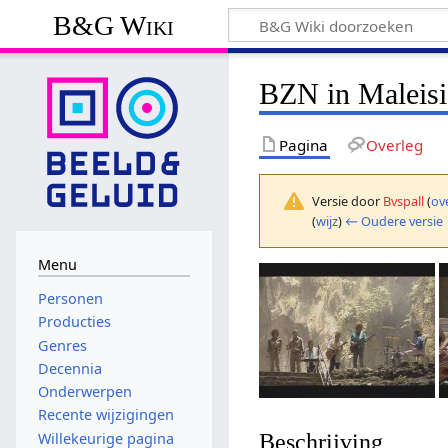
B&G Wiki
BZN in Maleisi
Pagina
Overleg
Versie door
Bvspall
(
ov
(
wijz
)
← Oudere versie
Menu
Personen
Producties
Genres
Decennia
Onderwerpen
Recente wijzigingen
Beschrijving
Willekeurige pagina