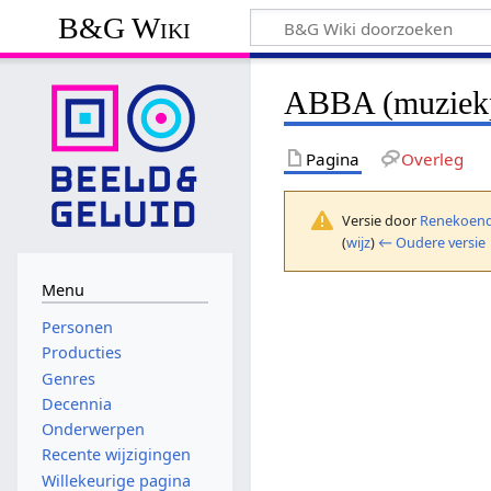
B&G Wiki
ABBA (muziek
Pagina
Overleg
Versie door
Renekoend
(
wijz
)
← Oudere versie
Menu
Personen
Producties
Genres
Decennia
Onderwerpen
Recente wijzigingen
Willekeurige pagina