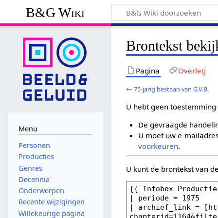
B&G Wiki
Brontekst bekij
Pagina
Overleg
←
75-jarig bestaan van G.V.B.
U hebt geen toestemming 
De gevraagde handelin
Menu
U moet uw e-mailadres 
Personen
voorkeuren
.
Producties
Genres
U kunt de brontekst van d
Decennia
Onderwerpen
Recente wijzigingen
Willekeurige pagina