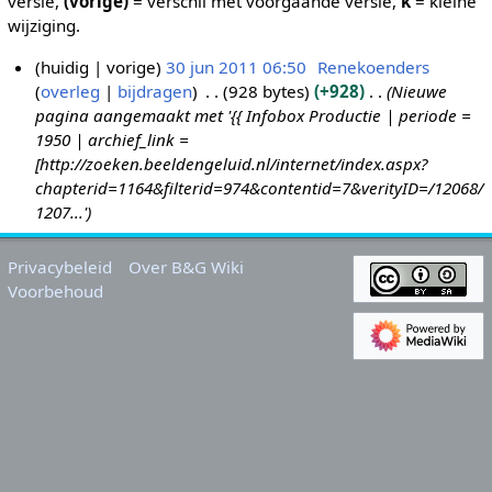
versie,
(vorige)
= verschil met voorgaande versie,
k
= kleine
wijziging.
huidig
vorige
30 jun 2011 06:50
Renekoenders
overleg
bijdragen
928 bytes
+928
Nieuwe
3
pagina aangemaakt met '{{ Infobox Productie | periode =
0
1950 | archief_link =
j
[http://zoeken.beeldengeluid.nl/internet/index.aspx?
u
chapterid=1164&filterid=974&contentid=7&verityID=/12068/
n
1207...'
2
0
Privacybeleid
Over B&G Wiki
1
Voorbehoud
1