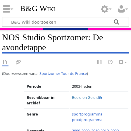
B&G Wiki
NOS Studio Sportzomer: De
avondetappe
(Doorverwezen vanaf
Sportzomer Tour de France
)
Periode
2003-heden
Beschikbaar in
Beeld en Geluid
archief
Genre
sportprogramma
praatprogramma
Decennia
2000-2009
,
2010-2019
,
2020-