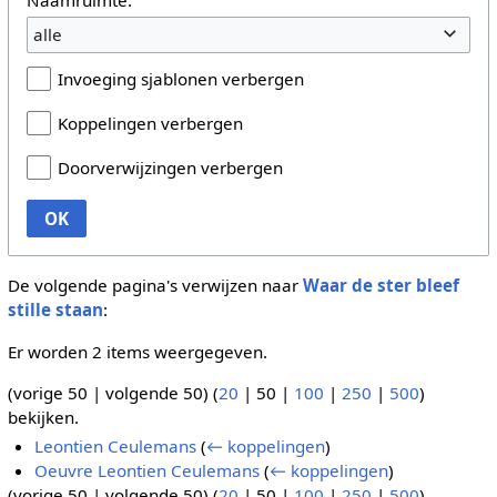
alle
Invoeging sjablonen verbergen
Koppelingen verbergen
Doorverwijzingen verbergen
OK
De volgende pagina's verwijzen naar
Waar de ster bleef
stille staan
:
Er worden 2 items weergegeven.
(
vorige 50
|
volgende 50
) (
20
|
50
|
100
|
250
|
500
)
bekijken.
Leontien Ceulemans
(
← koppelingen
)
Oeuvre Leontien Ceulemans
(
← koppelingen
)
(
vorige 50
|
volgende 50
) (
20
|
50
|
100
|
250
|
500
)