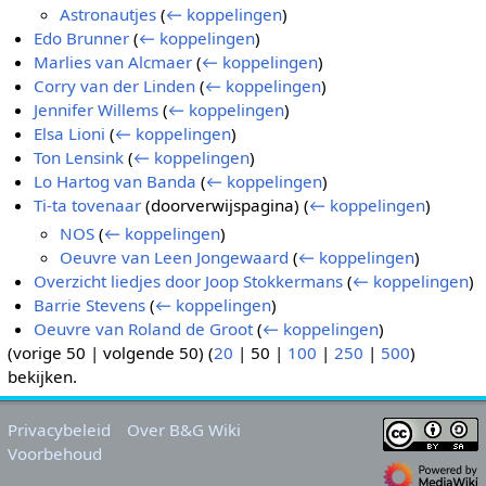
Astronautjes
(
← koppelingen
)
Edo Brunner
(
← koppelingen
)
Marlies van Alcmaer
(
← koppelingen
)
Corry van der Linden
(
← koppelingen
)
Jennifer Willems
(
← koppelingen
)
Elsa Lioni
(
← koppelingen
)
Ton Lensink
(
← koppelingen
)
Lo Hartog van Banda
(
← koppelingen
)
Ti-ta tovenaar
(doorverwijspagina)
(
← koppelingen
)
NOS
(
← koppelingen
)
Oeuvre van Leen Jongewaard
(
← koppelingen
)
Overzicht liedjes door Joop Stokkermans
(
← koppelingen
)
Barrie Stevens
(
← koppelingen
)
Oeuvre van Roland de Groot
(
← koppelingen
)
(
vorige 50
|
volgende 50
) (
20
|
50
|
100
|
250
|
500
)
bekijken.
Privacybeleid
Over B&G Wiki
Voorbehoud