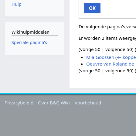
Hulp
OK
De volgende pagina's ver
Wikihulpmiddelen
Er worden 2 items weerge
Speciale pagina's
(
vorige 50
|
volgende 50
) 
Mia Goossen
(
← koppe
Oeuvre van Roland de 
(
vorige 50
|
volgende 50
) 
Privacybeleid
Over B&G Wiki
Voorbehoud