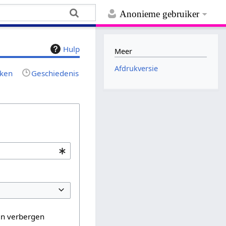
Anonieme gebruiker
Hulp
Meer
Afdrukversie
jken
Geschiedenis
en verbergen