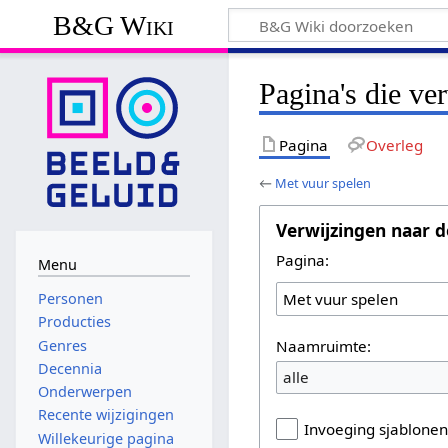
B&G Wiki
Pagina's die ve
Pagina
Overleg
←
Met vuur spelen
Verwijzingen naar d
Pagina:
Menu
Personen
Producties
Naamruimte:
Genres
Decennia
alle
Onderwerpen
Recente wijzigingen
Invoeging sjablone
Willekeurige pagina