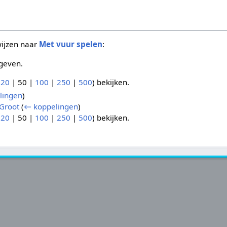
wijzen naar
Met vuur spelen
:
geven.
(
20
|
50
|
100
|
250
|
500
) bekijken.
lingen
)
Groot
(
← koppelingen
)
(
20
|
50
|
100
|
250
|
500
) bekijken.