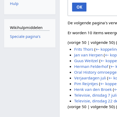
Hulp
OK
De volgende pagina's ver
Wikihulpmiddelen
Er worden 10 items weerg
Speciale pagina's
(
vorige 50
|
volgende 50
) 
Frits Thors
(
← koppelin
Jan van Herpen
(
← kop
Guus Weitzel
(
← koppe
Herman Felderhof
(
← k
Oral History omroepge
Verjaardagen juli
(
← ko
Pim Reijntjes
(
← koppe
Henk van den Broek
(
←
Televisie, dinsdag 7 jul
Televisie, dinsdag 22
(
vorige 50
|
volgende 50
) 