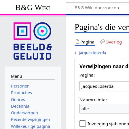
B&G Wiki
Pagina's die ve
Pagina
Overleg
←
Jacques Idserda
Verwijzingen naar d
Pagina:
Menu
Personen
Producties
Naamruimte:
Genres
Decennia
alle
Onderwerpen
Recente wijzigingen
Invoeging sjablone
Willekeurige pagina