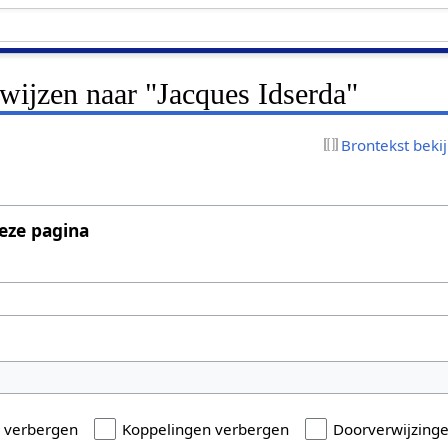
rwijzen naar "Jacques Idserda"
Brontekst beki
eze pagina
n verbergen
Koppelingen verbergen
Doorverwijzing