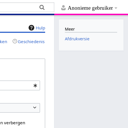
Anonieme gebruiker
Hulp
Meer
Afdrukversie
jken
Geschiedenis
en verbergen