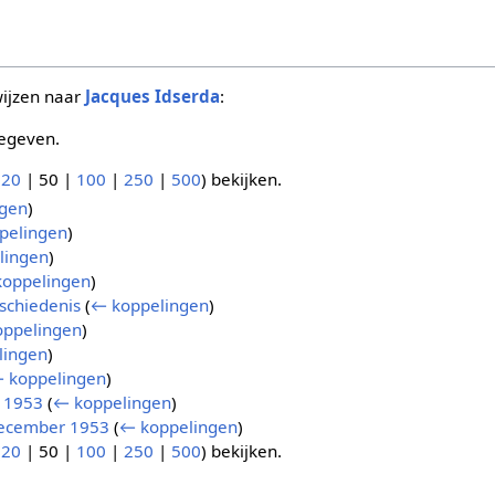
wijzen naar
Jacques Idserda
:
egeven.
(
20
|
50
|
100
|
250
|
500
) bekijken.
gen
)
pelingen
)
lingen
)
oppelingen
)
schiedenis
(
← koppelingen
)
ppelingen
)
lingen
)
 koppelingen
)
i 1953
(
← koppelingen
)
 december 1953
(
← koppelingen
)
(
20
|
50
|
100
|
250
|
500
) bekijken.