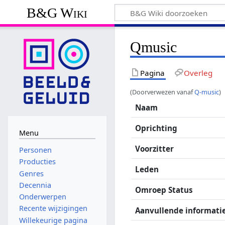
B&G Wiki
Qmusic
Pagina
Overleg
(Doorverwezen vanaf
Q-music
)
Naam
Oprichting
Menu
Voorzitter
Personen
Producties
Leden
Genres
Decennia
Omroep Status
Onderwerpen
Recente wijzigingen
Aanvullende informati
Willekeurige pagina